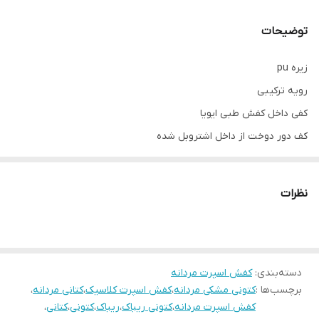
توضیحات
زیره pu
رویه ترکیبی
کفی داخل کفش طبی ایویا
کف دور دوخت از داخل اشتروبل شده
پاخور فوق‌العاده شیک و راحت
قالب کاملآ استاندارد
نظرات
کیفیت عالی
دسته‌بندی
:
کفش اسپرت مردانه
برچسب‌ها :
کتونی مشکی مردانه
،
کفش اسپرت کلاسیک
،
کتانی مردانه
،
کفش اسپرت مردانه
،
کتونی ریباک
،
ریباک
،
کتونی
،
کتانی
،