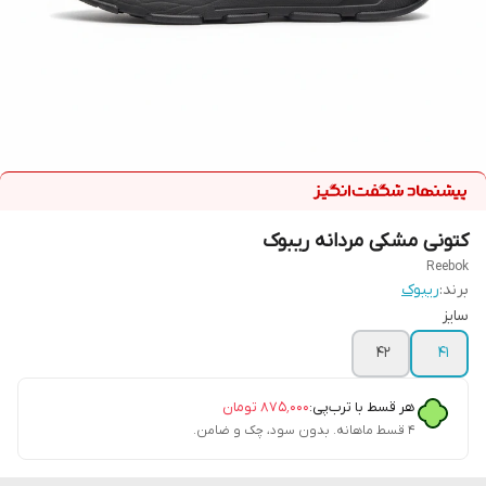
کتونی مشکی مردانه ریبوک
Reebok
برند:
ریبوک
سایز
42
41
هر قسط با ترب‌پی:
۸۷۵٬۰۰۰
تومان
۴ قسط ماهانه. بدون سود، چک و ضامن.