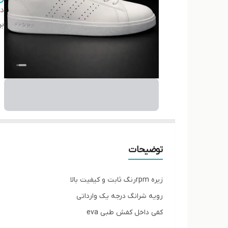
دس
بر
توضیحات
زیره rpmرنگ ثابت و کیفیت بالا
رویه شرانگ درجه یک وارداتی
کفی داخل کفش طبی eva