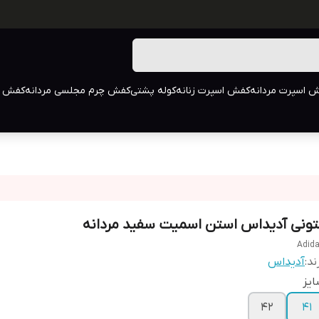
 اسپرت مردانه
کفش اسپرت زنانه
کوله پشتی
کفش چرم مجلسی مردانه
کفش م
تونی آدیداس استن اسمیت سفید مردانه
Adid
ند:
آدیداس
یز
42
41