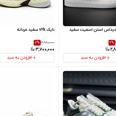
آدیداس استن اسمیت سفید
نایک v2k سفید مردانه
7
%
3,980,000
6
%
3,700,000
2,
افزودن به سبد
افزودن به سبد