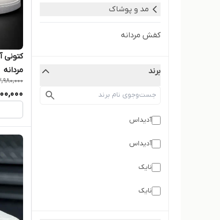
مد و پوشاک
کفش مردانه
کتونی 
مردانه
برند
2,980,000
800,000
آدیداس
آدیداس
نایک
نایک