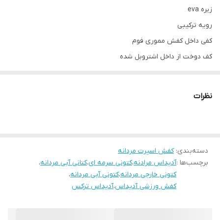
زیره eva
رویه ترکیبی
کفی داخل کفش مموری فوم
کف دوخت از داخل اشتروبل شده
پاخور فوق‌العاده شیک و راحت
قالب کاملآ استاندارد
نظرات
کیفیت کپی وارداتی
مناسب ورزش باشگاه پیاده روی و استفاده روزمره
دسته‌بندی
:
کفش اسپرت مردانه
برچسب‌ها :
آدیداس مرادنه
،
کتونی سرمه ای
،
کتانی آبی مردانه
،
کتونی خارجی مردانه
،
کتونی آبی مردانه
،
کفش ورزشی آدیداس
،
آدیداس ترکس