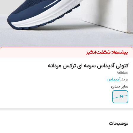
کتونی آدیداس سرمه ای ترکس مردانه
Adidas
برند:
آدیداس
سایز بندی
41
توضیحات