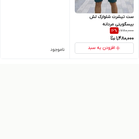
ست تیشرت شلوارک لش
بیسگویتی مردانه
1,780,000
16
%
1,480,000
افزودن به سبد
ناموجود