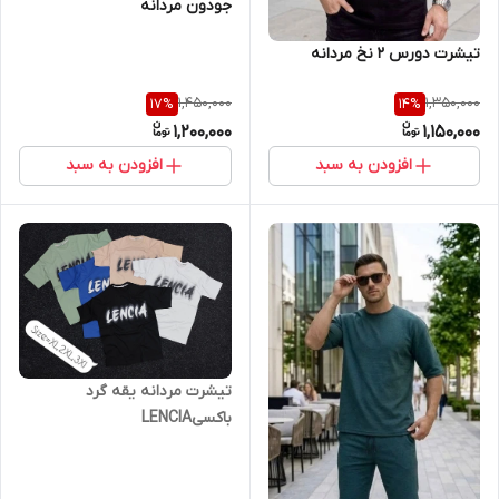
جودون مردانه
تیشرت دورس ۲ نخ مردانه
1,450,000
1,350,000
17
%
14
%
1,200,000
1,150,000
افزودن به سبد
افزودن به سبد
تیشرت مردانه یقه گرد
باکسیLENClA