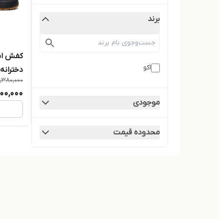
برند
کفش اس
اکو
دخترانه
,380,000
900,000
موجودی
محدوده قیمت