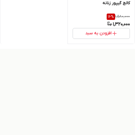
کالج گیپور زنانه
1,580,000
16
%
1,320,000
افزودن به سبد