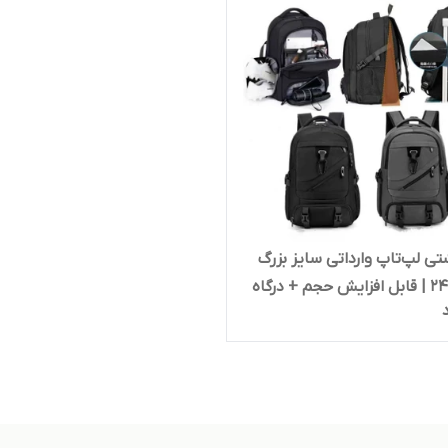
تی لپ‌تاپ وارداتی سایز بزرگ
مدل 2415 | قابل افزایش حجم + درگاه