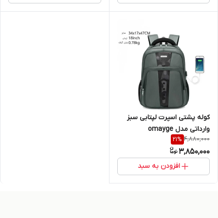
کوله پشتی اسپرت لپتابی سبز
وارداتی مدل omayge
4,880,000
21
%
3,850,000
افزودن به سبد