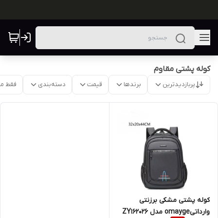
کوله پشتی مقاوم
پربازدیدترین
برندها
قیمت
دسته‌بندی
فقط م
کوله پشتی مشکی برزنتی
وارداتیomayge مدل ZY162026