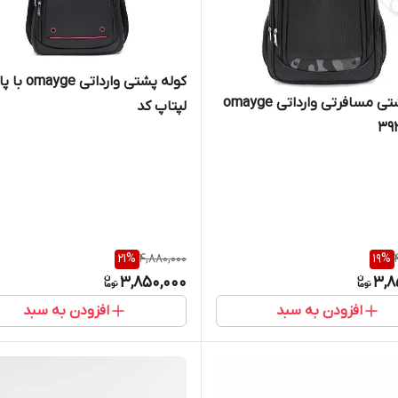
کوله پشتی وارداتی ge
کوله پشتی مسافرتی وارداتی omayge
لپتاپ کد
21
%
4,880,000
19
%
3,850,000
3,8
افزودن به سبد
افزودن به سبد