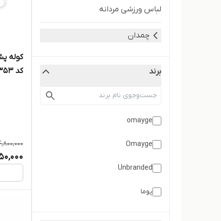
لباس ورزشی مردانه
چمدان
کد 39353
برند
omayge
4,800,000
Omayge
50,000
Unbranded
پوما
نایک