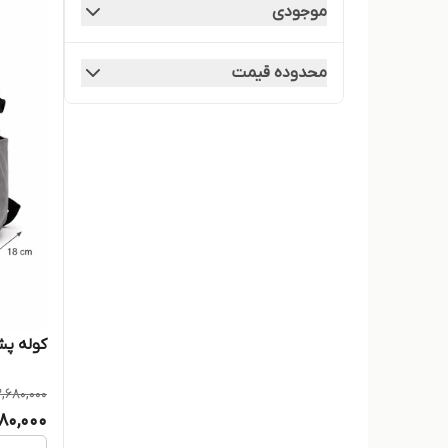
موجودی
نورت فیس
محدوده قیمت
نورث فیس
کوله پ
,680,000
880,000