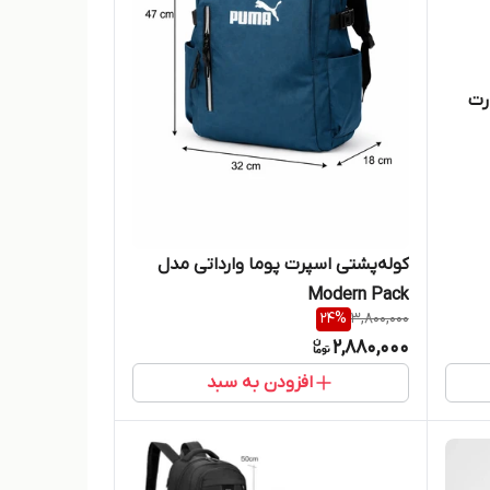
omay با پارت
کوله‌پشتی اسپرت پوما وارداتی مدل
Modern Pack
24
%
3,800,000
2,880,000
افزودن به سبد