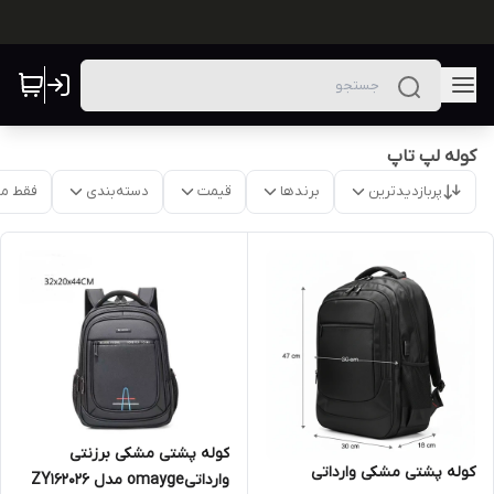
کوله لپ تاپ
پربازدیدترین
برندها
قیمت
دسته‌بندی
فقط م
کوله پشتی مشکی برزنتی
کوله پشتی مشکی وارداتی
وارداتیomayge مدل ZY162026