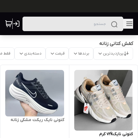
کفش کتانی زنانه
پربازدیدترین
برندها
قیمت
دسته‌بندی
فقط م
کتونی نایک ریکت مشکی زنانه
کتونی نایکv2k کرم