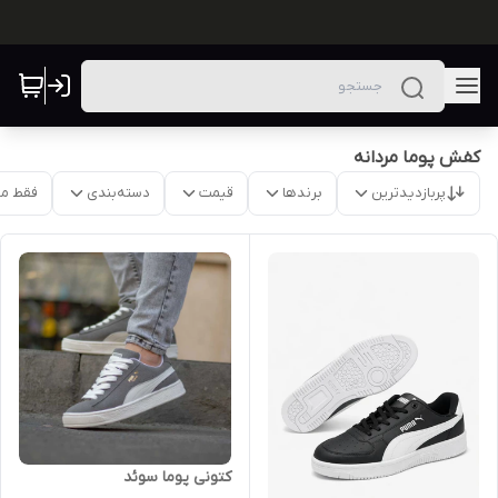
کفش پوما مردانه
پربازدیدترین
برندها
قیمت
دسته‌بندی
فقط م
کتونی پوما سوئد