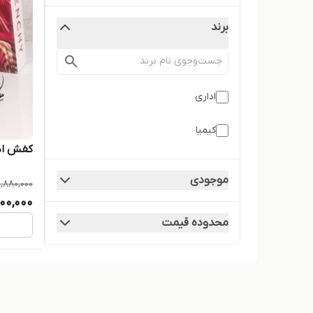
برند
اداری
کیمیا
کفش اداری ز
موجودی
1,880,000
700,000
محدوده قیمت