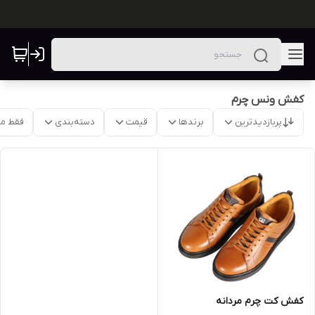
کفش ونس چرم
پربازدیدترین
برندها
قیمت
دسته‌بندی
فقط م
کفش کت چرم مردانه