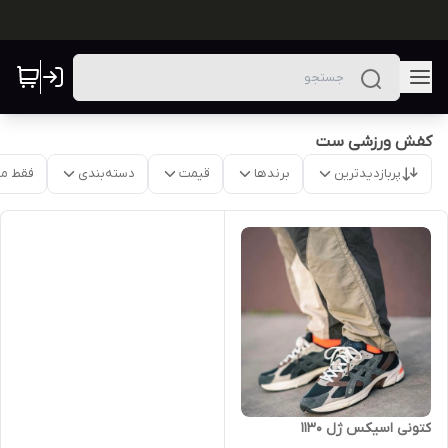
کفش ورزشی ست
پربازدیدترین
برندها
قیمت
دسته‌بندی
فقط م
کتونی اسیکس ژل 1130