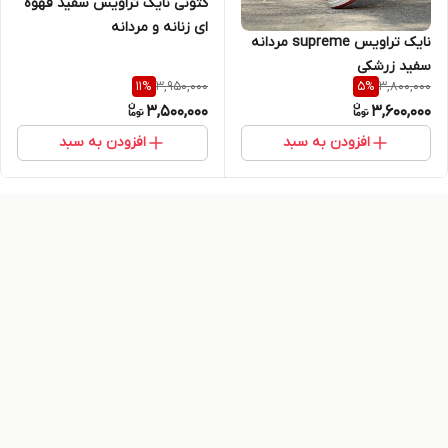
کتونی نایک تراویس سفید قهوه
ای زنانه و مردانه
نایک تراویس supreme مردانه
سفید زرشکی
3,950,000
3,800,000
11
%
5
%
3,500,000
3,600,000
افزودن به سبد
افزودن به سبد