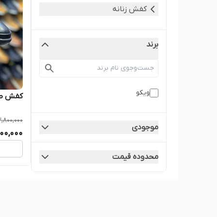
کفش زنانه
برند
ویکو
کفش طب
,800,000
موجودی
00,000
محدوده قیمت