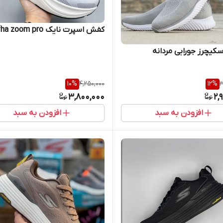
کفش اسپرت نایک alfha zoom pro
سکیچرز جورابی مردانه
10
%
4,250,000
12
%
3
3,800,000
2,
افزودن به سبد
افزودن به سبد