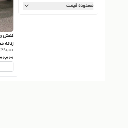
محدوده قیمت
زنانه م
2,480,000
200,000