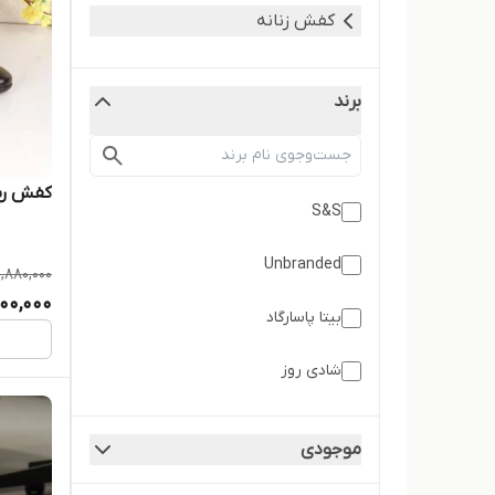
کفش زنانه
برند
کفش رسمی پ
S&S
Unbranded
1,880,000
700,000
بیتا پاسارگاد
شادی روز
ویکو
موجودی