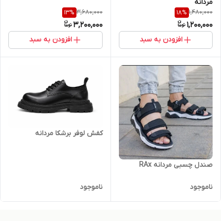
مردانه
3,680,000
1,480,000
13
%
18
%
3,200,000
1,200,000
افزودن به سبد
افزودن به سبد
کفش لوفر برشکا مردانه
صندل چسبی مردانه RAx
ناموجود
ناموجود