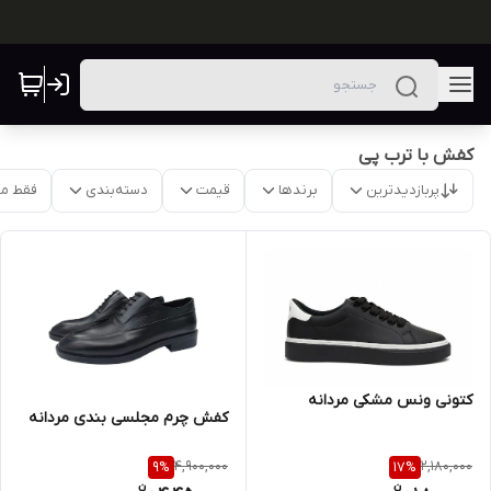
کفش با ترب پی
پربازدیدترین
برندها
قیمت
دسته‌بندی
فقط م
کتونی ونس مشکی مردانه
کفش چرم مجلسی بندی مردانه
4,900,000
2,180,000
9
%
17
%