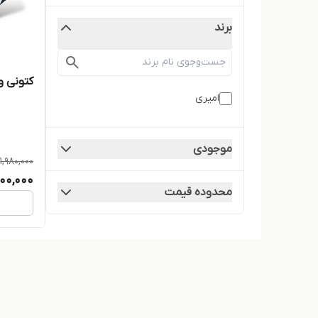
برند
کتونی و
امیری
موجودی
1,980,000
700,000
محدوده قیمت