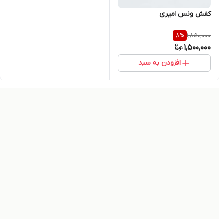
کفش ونس امیری
1,850,000
18
%
1,500,000
افزودن به سبد