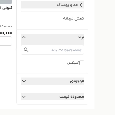
مد و پوشاک
کتونی آس
کفش مردانه
5,800,000
00,000
برند
آسیکس
موجودی
محدوده قیمت