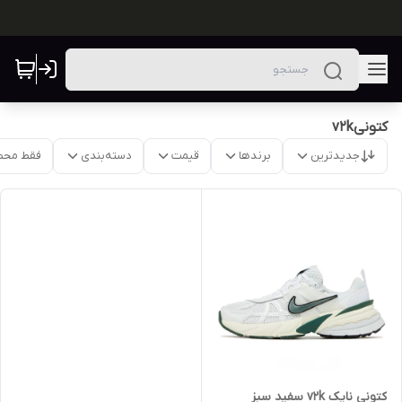
کتونیv2k
جدیدترین
برندها
قیمت
دسته‌بندی
فقط محص
کتونی نایک v2k سفید سبز