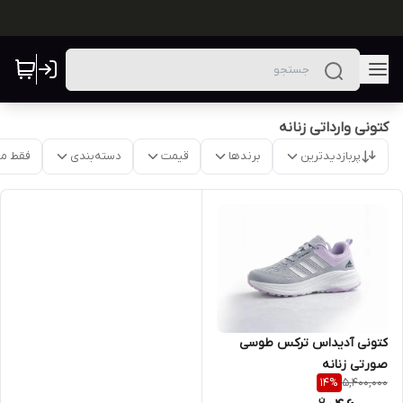
کتونی وارداتی زنانه
پربازدیدترین
برندها
قیمت
دسته‌بندی
فقط م
کتونی آدیداس ترکس طوسی
صورتی زنانه
5,400,000
14
%