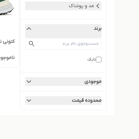
مد و پوشاک
برند
کتونی نایک v2k 
ناموجود
نایک
موجودی
محدوده قیمت