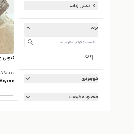
کفش زنانه
برند
S&S
کتونی و
2,780,000
موجودی
80,000
محدوده قیمت