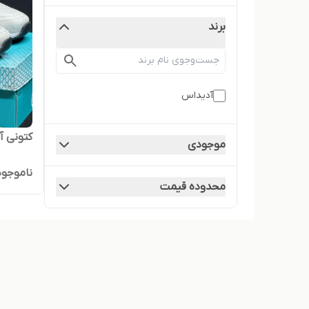
برند
آدیداس
کتونی آ
موجودی
ناموجود
محدوده قیمت