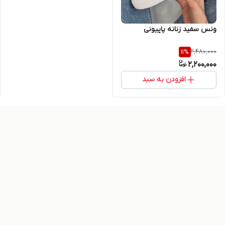
ونس سفید زنانه پاپیونی
2,480,000
11
%
2,200,000
افزودن به سبد