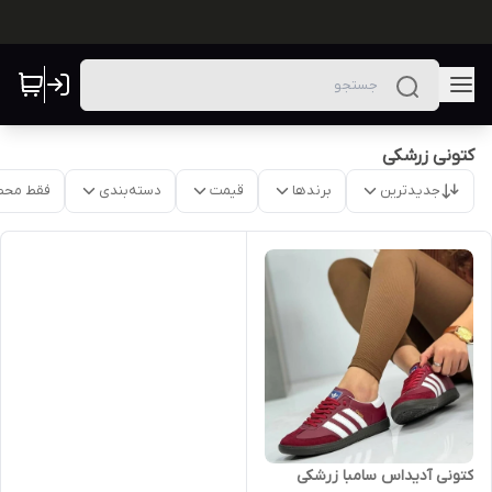
کتونی زرشکی
جدیدترین
برندها
قیمت
دسته‌بندی
فقط محص
کتونی آدیداس سامبا زرشکی