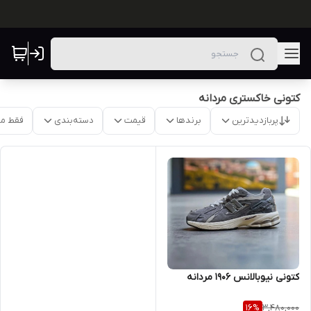
کتونی خاکستری مردانه
پربازدیدترین
برندها
قیمت
دسته‌بندی
فقط م
کتونی نیوبالانس 1906 مردانه
3,480,000
16
%