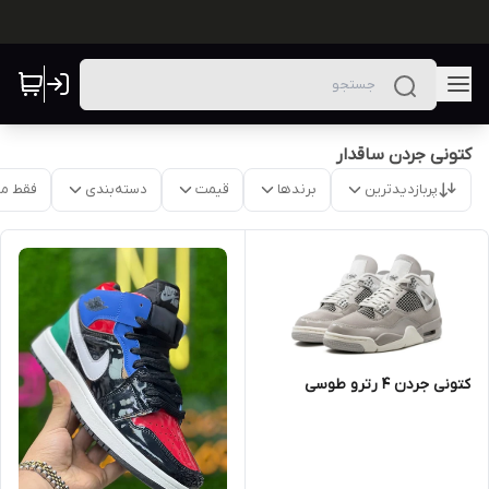
کتونی جردن ساقدار
پربازدیدترین
برندها
قیمت
دسته‌بندی
فقط م
کتونی جردن 4 رترو طوسی