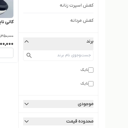
کفش اسپرت زنانه
کفش مردانه
کانی نا
,350,000
برند
00,000
نایک
نایک
موجودی
محدوده قیمت