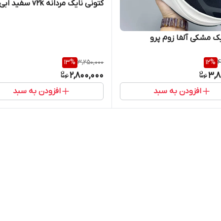
کتونی نایک مردانه v2k سفید ابی
یک مشکی آلفا زوم پرو
13
%
3,250,000
12
%
4
2,800,000
3,8
افزودن به سبد
افزودن به سبد