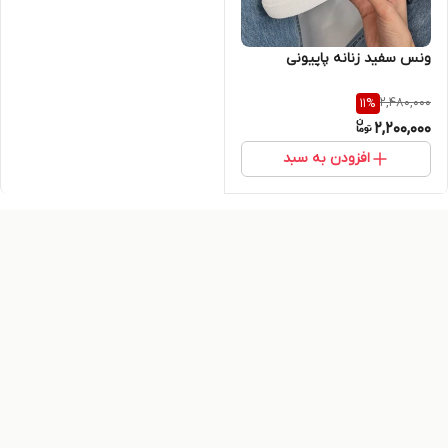
ونس سفید زنانه پاپیونی
2,480,000
11
%
2,200,000
افزودن به سبد