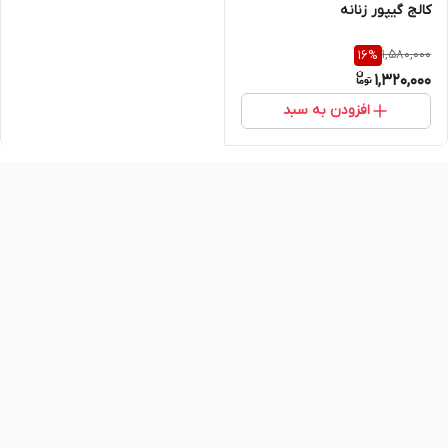
کالج گیپور زنانه
1,580,000
16
%
1,320,000
افزودن به سبد