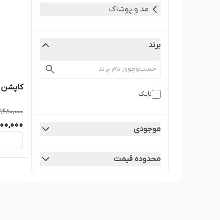
مد و پوشاک
برند
کاپشن م
نایک
2,480,000
900,000
موجودی
محدوده قیمت