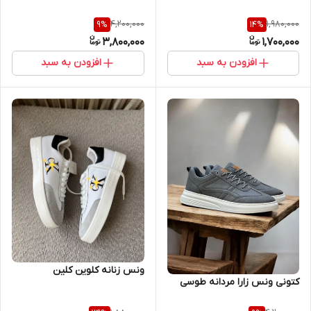
4,200,000
1,980,000
9
%
14
%
3,800,000
1,700,000
افزودن به سبد
افزودن به سبد
ونس زنانه کلوین کلین
کتونی ونس زارا مردانه طوسی