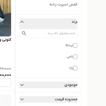
کفش اسپرت زنانه
برند
کتونی و
برشکا
تامی
زارا
4,200,000
00,000
موجودی
محدوده قیمت