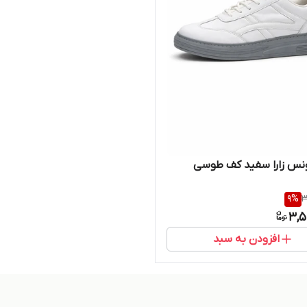
ونس زارا سفید کف طوسی
9
%
3
3,5
افزودن به سبد