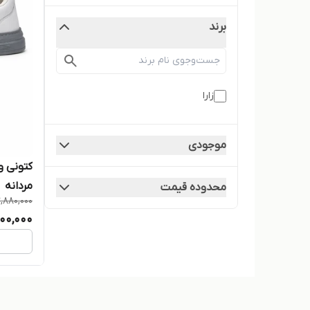
برند
زارا
موجودی
کتونی 
مردانه
محدوده قیمت
,880,000
00,000