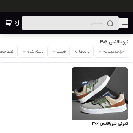
نیوبالانس 306
جدیدترین
برندها
قیمت
دسته‌بندی
فقط محص
کتونی نیوبالانس 306