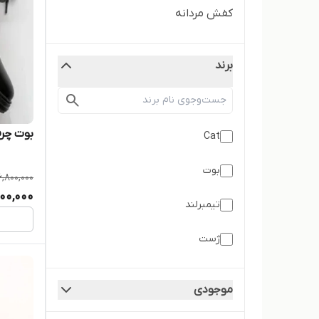
کفش مردانه
برند
بوت چرم
Cat
بوت
6,800,000
200,000
تیمبرلند
ژست
موجودی