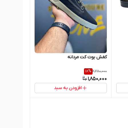
کفش بوت کت مردانه
18
%
2,280,000
1,850,000
افزودن به سبد