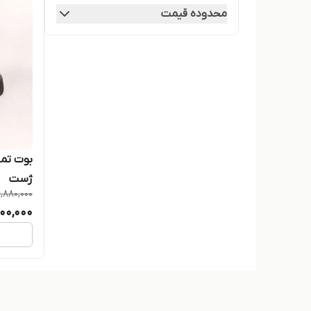
محدوده قیمت
بوت تما
ژست
,880,000
00,000