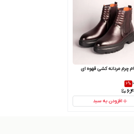
م چرم مردانه کشی قهوه ای
6
%
6
6,4
افزودن به سبد