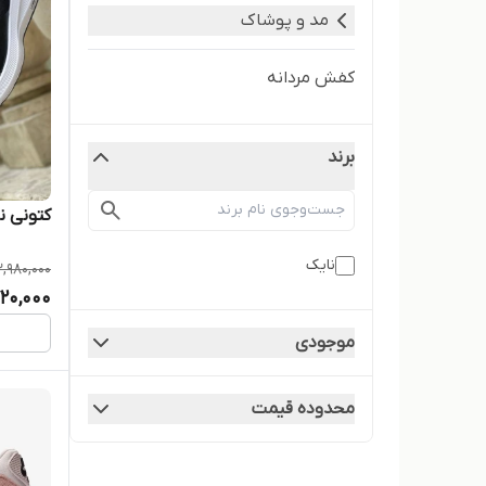
مد و پوشاک
کفش مردانه
برند
کتونی ن
نایک
2,980,000
720,000
موجودی
محدوده قیمت