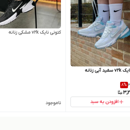
کتونی نایک v2k مشکی زنانه
د آبی زنانه
8
%
3
3,2
افزودن به سبد
ناموجود