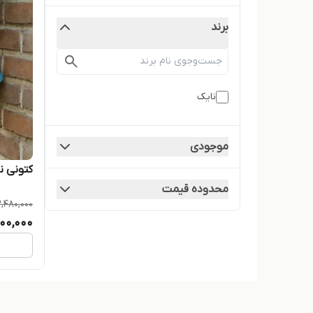
برند
نایک
موجودی
کتونی نایک v2k سفی
محدوده قیمت
,480,000
00,000