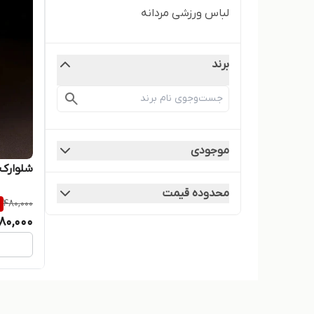
لباس ورزشی مردانه
برند
موجودی
شلوارک
محدوده قیمت
%
480,000
80,000