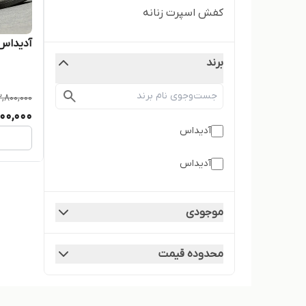
کفش اسپرت زنانه
آدیداس 
برند
2,800,000
600,000
آدیداس
آدیداس
موجودی
محدوده قیمت