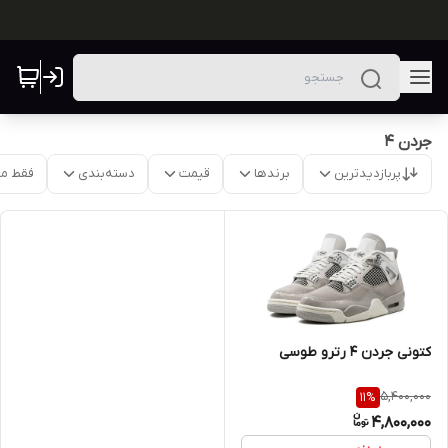
جردن 4
پربازدیدترین
برندها
قیمت
دسته‌بندی
فقط م
کتونی جردن 4 رترو طوسی
5,400,000
11
%
4,800,000