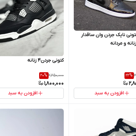
نی نایک جردن وان ساقدار
انه و مردانه
کتونی جردن۴ زنانه
20
%
2,250,000
22
%
3
1,800,000
2,8
افزودن به سبد
افزودن به سبد