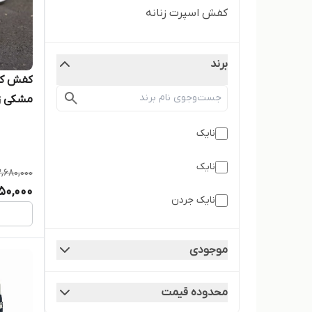
کفش اسپرت زنانه
برند
کفش کتو
مشکی زن
‌نایک
نایک
,680,000
50,000
نایک جردن
موجودی
محدوده قیمت